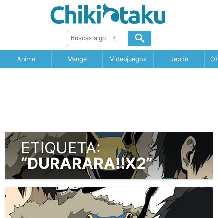
Anime
Manga
Videojuegos
Japón
Ot
ETIQUETA:
“DURARARA!!X2”