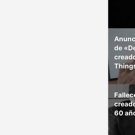
Anunc
de «De
creado
Thing
Falle
creado
60 añ