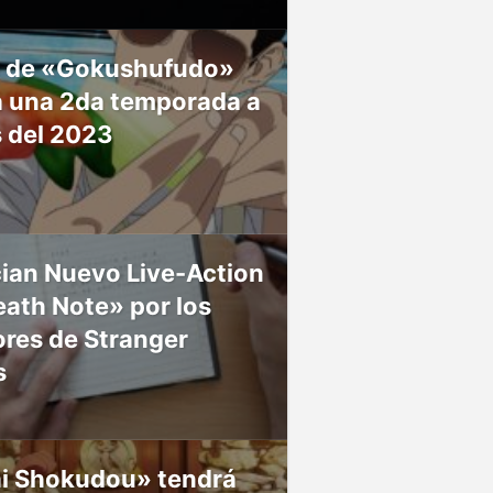
 de «Gokushufudo»
á una 2da temporada a
s del 2023
ian Nuevo Live-Action
ath Note» por los
res de Stranger
s
ai Shokudou» tendrá