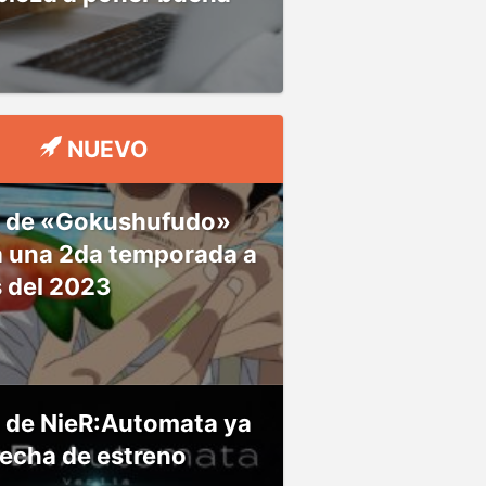
NUEVO
 de «Gokushufudo»
á una 2da temporada a
s del 2023
 de NieR:Automata ya
fecha de estreno