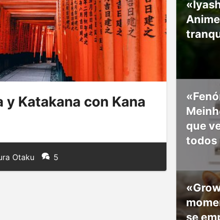
«Iyash
Anime
tranqu
«Fenó
 y Katakana con Kana
Meinho
que v
todos
ura Otaku
5
«Grow
moment
se em