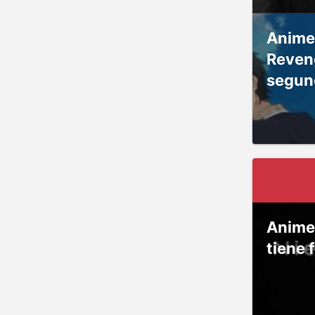
Anime
Reven
segun
Anime
tiene 