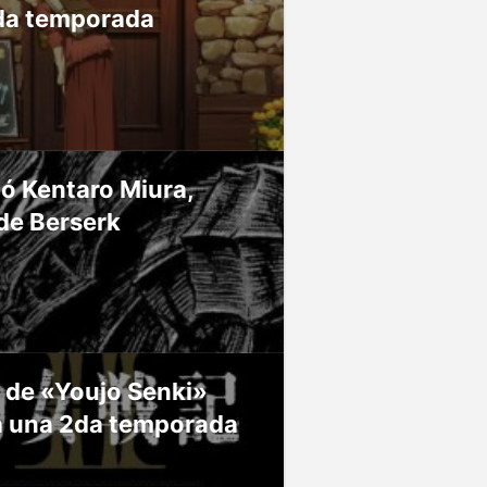
da temporada
ió Kentaro Miura,
de Berserk
 de «Youjo Senki»
á una 2da temporada