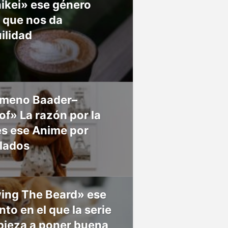
ikei» ese género
 que nos da
ilidad
meno Baader–
f» La razón por la
es ese Anime por
 lados
ing The Beard» ese
o en el que la serie
pieza a poner buena