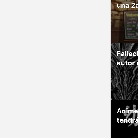
una 2
Fallec
autor 
Anime
tendr