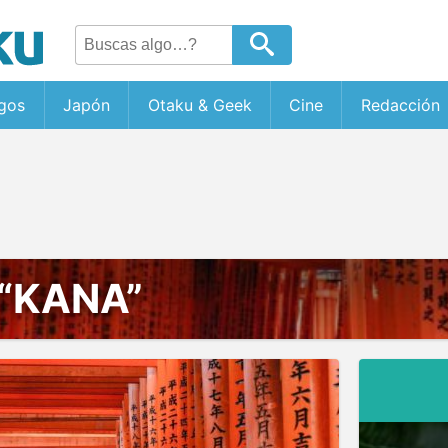
gos
Japón
Otaku & Geek
Cine
Redacción
“KANA”