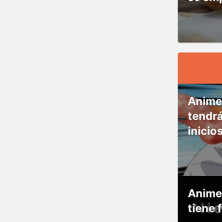
Anime
tendr
inicio
Anime
tiene 