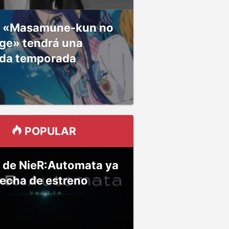
 «Masamune-kun no
ge» tendrá una
da temporada
POPULAR
 de NieR:Automata ya
fecha de estreno