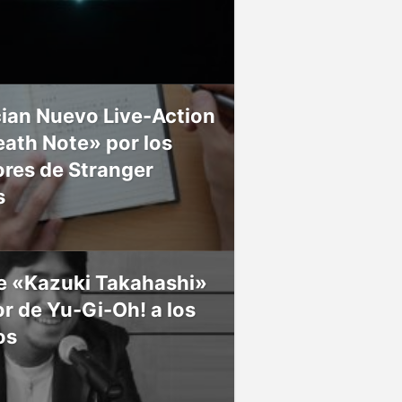
ian Nuevo Live-Action
ath Note» por los
res de Stranger
s
ce «Kazuki Takahashi»
r de Yu-Gi-Oh! a los
os