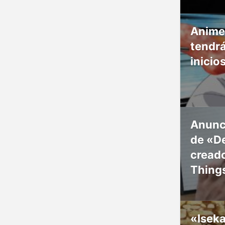
Anime
tendr
inicio
Anunc
de «De
creado
Thing
«Isek