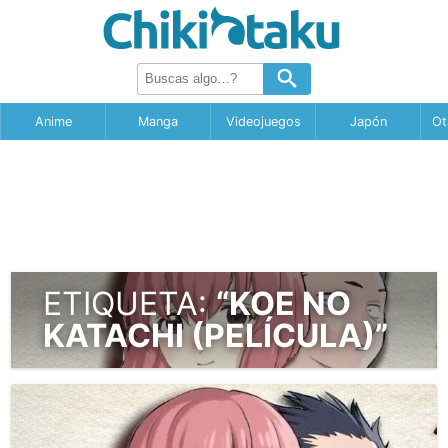
Anime
Manga
Videojuegos
Japón
Ot
ETIQUETA:
“KOE NO
KATACHI (PELÍCULA)”