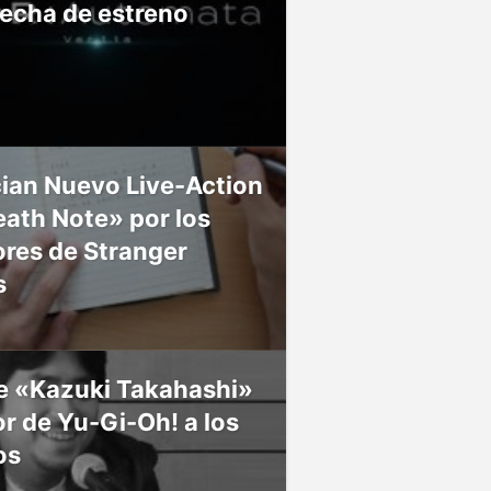
fecha de estreno
ian Nuevo Live-Action
ath Note» por los
res de Stranger
s
ce «Kazuki Takahashi»
r de Yu-Gi-Oh! a los
os