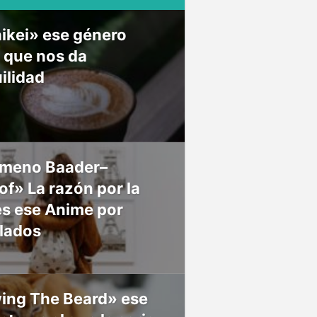
ikei» ese género
 que nos da
ilidad
meno Baader–
f» La razón por la
es ese Anime por
 lados
ing The Beard» ese