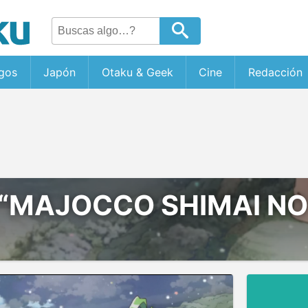
gos
Japón
Otaku & Geek
Cine
Redacción
“MAJOCCO SHIMAI NO