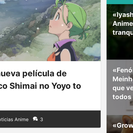
«Iyash
Anime
tranqu
«Fenó
nueva película de
Meinho
co Shimai no Yoyo to
que v
todos
ticias Anime
3
«Grow