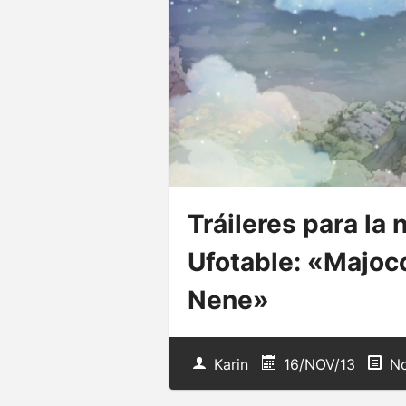
Tráileres para la 
Ufotable: «Majoc
Nene»
Karin
16/NOV/13
No