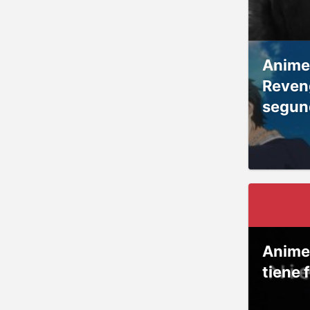
Anime
Reven
segun
Anime
tiene 