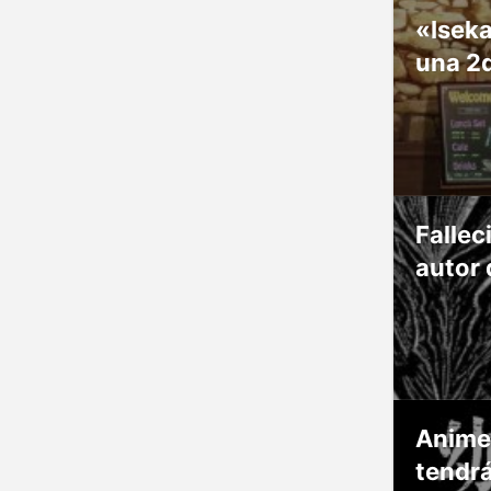
«Isek
una 2
Fallec
autor 
Anime
tendr