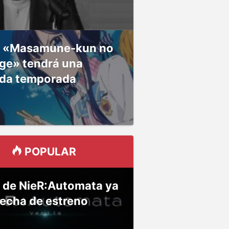
 «Masamune-kun no
ge» tendrá una
da temporada
POPULAR
 de NieR:Automata ya
fecha de estreno