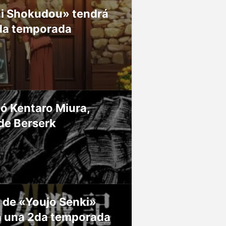
ai Shokudou» tendrá
da temporada
ió Kentaro Miura,
de Berserk
 de «Youjo Senki»
á una 2da temporada