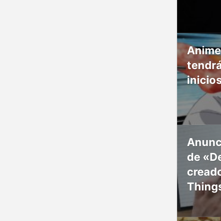
Anime
tendr
inicio
Anunc
de «De
creado
Thing