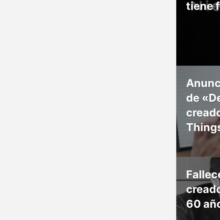
tiene 
Anunc
de «De
creado
Thing
Falle
creado
60 añ