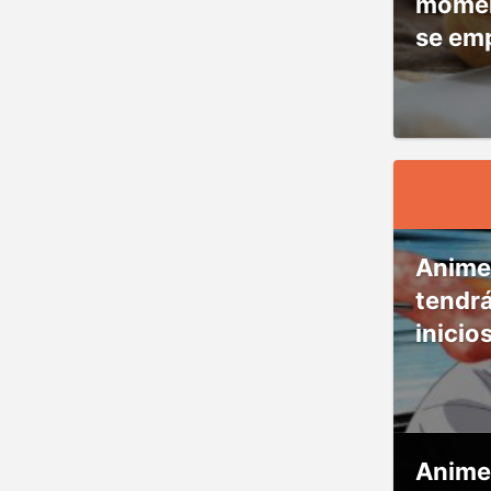
moment
se em
Anime
tendr
inicio
Anime