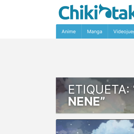
Anime
Manga
Videojue
ETIQUETA:
NENE”