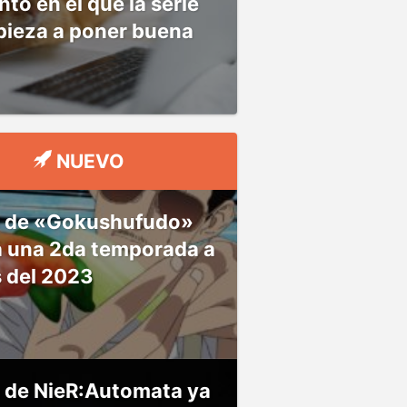
o en el que la serie
pieza a poner buena
NUEVO
 de «Gokushufudo»
á una 2da temporada a
s del 2023
 de NieR:Automata ya