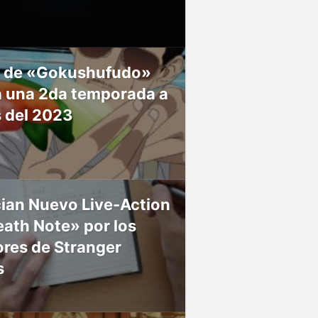
 de «Gokushufudo»
á una 2da temporada a
s del 2023
ian Nuevo Live-Action
ath Note» por los
res de Stranger
s