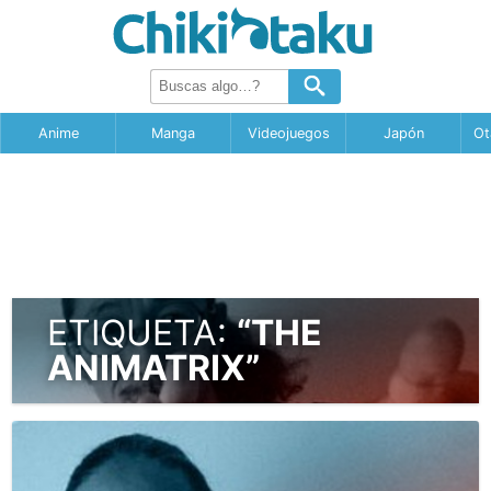
Anime
Manga
Videojuegos
Japón
Ot
ETIQUETA:
“THE
ANIMATRIX”