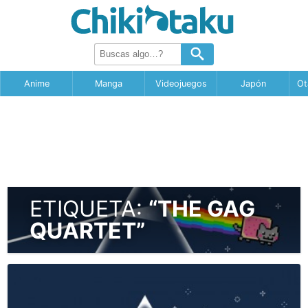
Anime
Manga
Videojuegos
Japón
Ot
ETIQUETA:
“THE GAG
QUARTET”