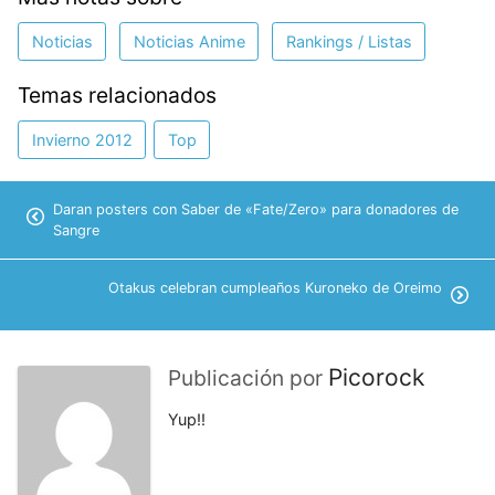
Noticias
Noticias Anime
Rankings / Listas
Temas relacionados
Invierno 2012
Top
Daran posters con Saber de «Fate/Zero» para donadores de
Sangre
Otakus celebran cumpleaños Kuroneko de Oreimo
Picorock
Publicación por
Yup!!