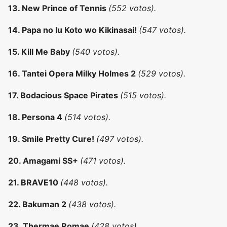
13. New Prince of Tennis
(552
votos).
14. Papa no Iu Koto wo Kikinasai!
(547
votos).
15. Kill Me Baby
(540
votos).
16. Tantei Opera Milky Holmes 2
(529
votos).
17. Bodacious Space Pirates
(515
votos).
18. Persona 4
(514
votos).
19. Smile Pretty Cure!
(497
votos).
20. Amagami SS+
(471
votos).
21. BRAVE10
(448
votos).
22. Bakuman 2
(438
votos).
23. Thermae Romae
(428
votos).