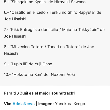
5.- “Shingeki no Kyojin” de Hiroyuki Sawano
6.- “Castillo en el cielo / Tenkū no Shiro Rapyuta” de
Joe Hisaishi
7.- “Kiki: Entregas a domicilio / Majo no Takkyūbin” de
Joe Hisaishi
8.- “Mi vecino Totoro / Tonari no Totoro” de Joe
Hisaishi
9.- “Lupin III” de Yuji Ohno
10.- “Hokuto no Ken” de Nozomi Aoki
Para ti
¿Cuál es el mejor soundtrack?
Vía:
AdelaNews
|
Imagen:
Yonekura Kengo.