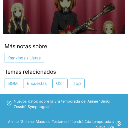
Más notas sobre
Rankings / Listas
Temas relacionados
BGM
Encuestas
OST
Top
Nuevos datos sobre la 3ra temporada del Anime “Senki
Zesshō Symphogear”
Anime “Shinmai Maou no Testament” tendrá 2da temporada y
nueva OVA