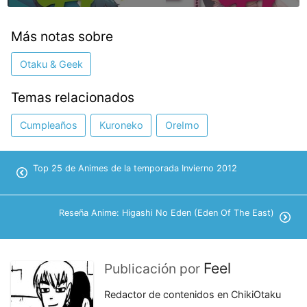
Más notas sobre
Otaku & Geek
Temas relacionados
Cumpleaños
Kuroneko
OreImo
Top 25 de Animes de la temporada Invierno 2012
Reseña Anime: Higashi No Eden (Eden Of The East)
Feel
Publicación por
Redactor de contenidos en ChikiOtaku