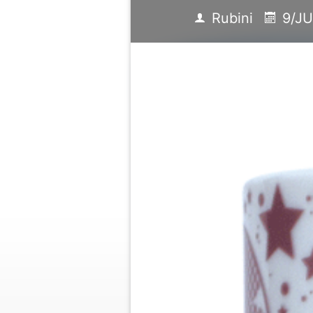
Rubini
9/JU