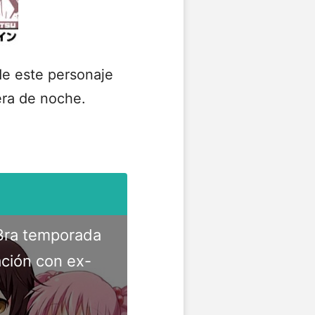
e este personaje
 era de noche.
 3ra temporada
ación con ex-