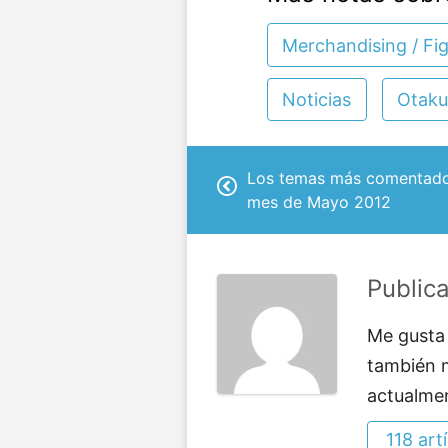
Merchandising / Fi
Noticias
Otaku
Los temas más comentados
mes de Mayo 2012
Public
Me gusta 
también m
actualme
118 art