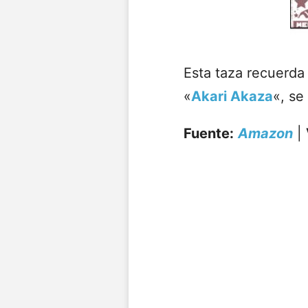
Esta taza recuerd
«
Akari Akaza
«, se
Fuente:
Amazon
|