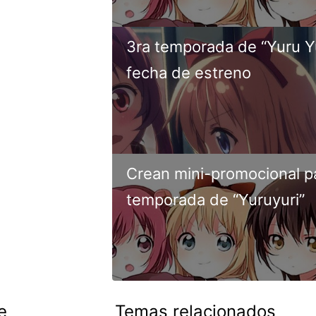
3ra temporada de “Yuru Yu
fecha de estreno
Crean mini-promocional pa
temporada de “Yuruyuri”
e
Temas relacionados