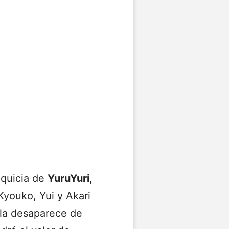
nquicia de
YuruYuri
,
Kyouko, Yui y Akari
 la desaparece de