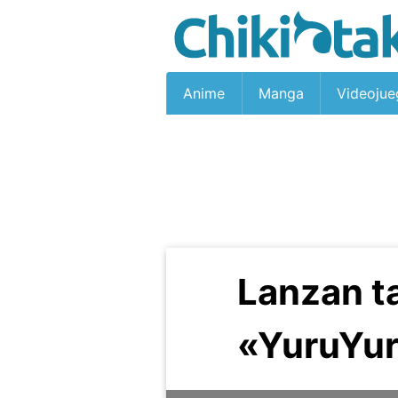
Anime
Manga
Videojue
Lanzan t
«YuruYur