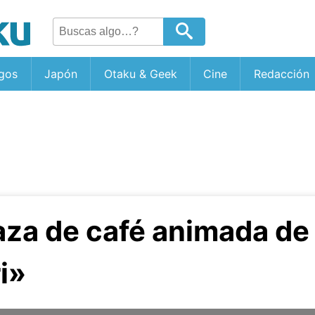
gos
Japón
Otaku & Geek
Cine
Redacción
aza de café animada de
i»