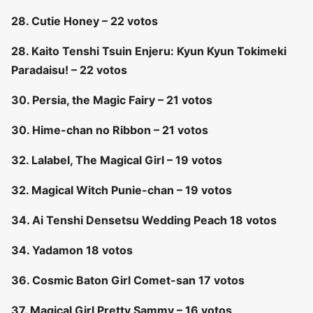
28. Cutie Honey – 22 votos
28. Kaito Tenshi Tsuin Enjeru: Kyun Kyun Tokimeki
Paradaisu! – 22 votos
30. Persia, the Magic Fairy – 21 votos
30. Hime-chan no Ribbon – 21 votos
32. Lalabel, The Magical Girl – 19 votos
32. Magical Witch Punie-chan – 19 votos
34. Ai Tenshi Densetsu Wedding Peach 18 votos
34. Yadamon 18 votos
36. Cosmic Baton Girl Comet-san 17 votos
37. Magical Girl Pretty Sammy – 16 votos