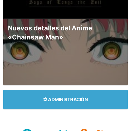
Nuevos detalles del Anime
«Chainsaw Man»
ADMINISTRACIÓN