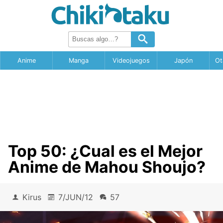
Anime
Manga
Videojuegos
Japón
Ot
Top 50: ¿Cual es el Mejor
Anime de Mahou Shoujo?
Kirus
7/JUN/12
57