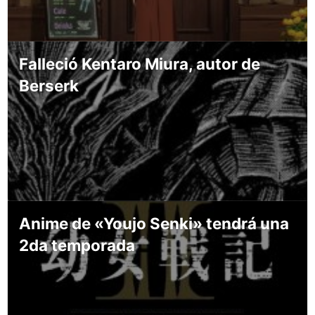
Falleció Kentaro Miura, autor de
Berserk
Anime de «Youjo Senki» tendrá una
2da temporada