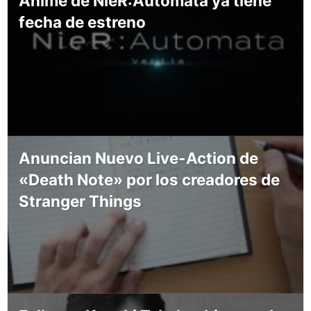
Anime de NieR:Automata ya tiene
fecha de estreno
Anuncian Nuevo Live-Action de
«Death Note» por los creadores de
Stranger Things