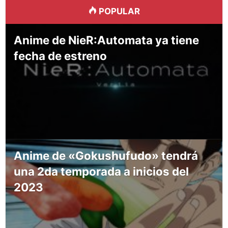
POPULAR
Anime de NieR:Automata ya tiene
fecha de estreno
Anime de «Gokushufudo» tendrá
una 2da temporada a inicios del
2023