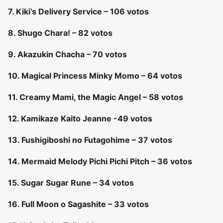
7. Kiki’s Delivery Service – 106 votos
8. Shugo Chara! – 82 votos
9. Akazukin Chacha – 70 votos
10. Magical Princess Minky Momo – 64 votos
11. Creamy Mami, the Magic Angel – 58 votos
12. Kamikaze Kaito Jeanne -49 votos
13. Fushigiboshi no Futagohime – 37 votos
14. Mermaid Melody Pichi Pichi Pitch – 36 votos
15. Sugar Sugar Rune – 34 votos
16. Full Moon o Sagashite – 33 votos