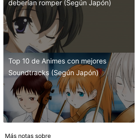
deberían romper (Según Japón)
Top 10 de Animes con mejores
Soundtracks (Según Japón)
Más notas sobre