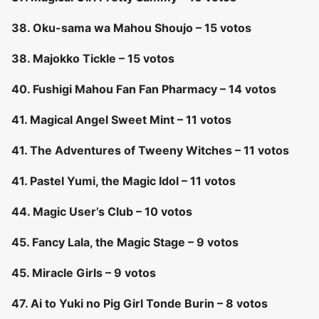
38. Oku-sama wa Mahou Shoujo – 15 votos
38. Majokko Tickle – 15 votos
40. Fushigi Mahou Fan Fan Pharmacy – 14 votos
41. Magical Angel Sweet Mint – 11 votos
41. The Adventures of Tweeny Witches – 11 votos
41. Pastel Yumi, the Magic Idol – 11 votos
44. Magic User’s Club – 10 votos
45. Fancy Lala, the Magic Stage – 9 votos
45. Miracle Girls – 9 votos
47. Ai to Yuki no Pig Girl Tonde Burin – 8 votos