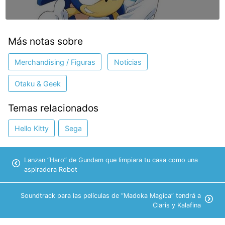
Más notas sobre
Merchandising / Figuras
Noticias
Otaku & Geek
Temas relacionados
Hello Kitty
Sega
Lanzan “Haro” de Gundam que limpiara tu casa como una
aspiradora Robot
Soundtrack para las películas de “Madoka Magica” tendrá a
Claris y Kalafina