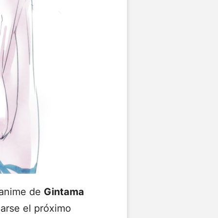
l anime de
Gintama
narse el próximo