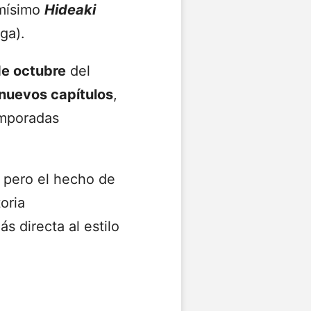
smísimo
Hideaki
ga).
de octubre
del
 nuevos capítulos
,
emporadas
 pero el hecho de
oria
 directa al estilo