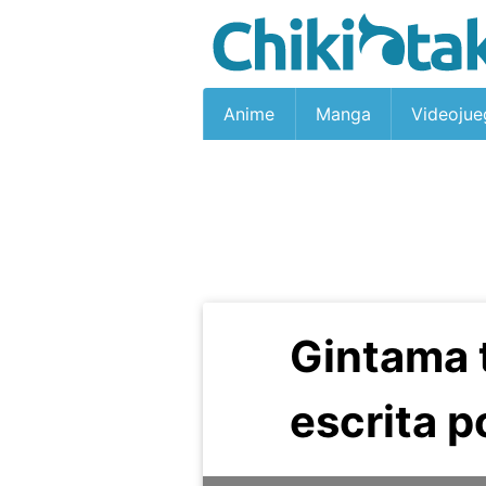
Anime
Manga
Videojue
Gintama 
escrita p