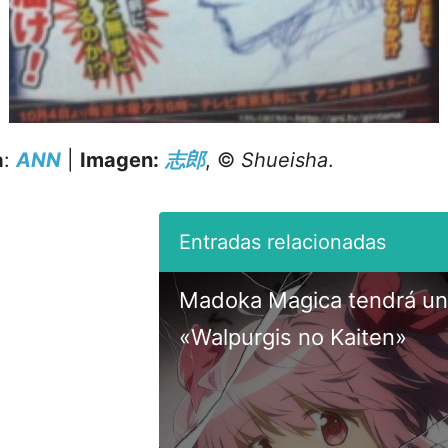
a
:
ANN
|
Imagen:
志郎
, ©
Shueisha
.
Madoka Magica tendrá una
«Walpurgis no Kaiten»