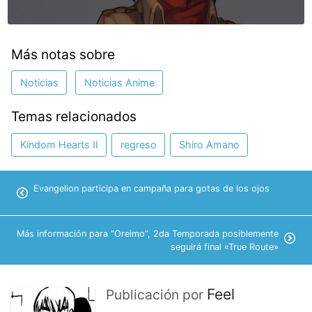
Más notas sobre
Noticias
Noticias Anime
Temas relacionados
Kindom Hearts II
regreso
Shiro Amano
Evangelion participa en campaña para gotas de los ojos
Más información para “Oreimo”, 2da Temporada posiblemente
seguirá final «True Route»
Feel
Publicación por