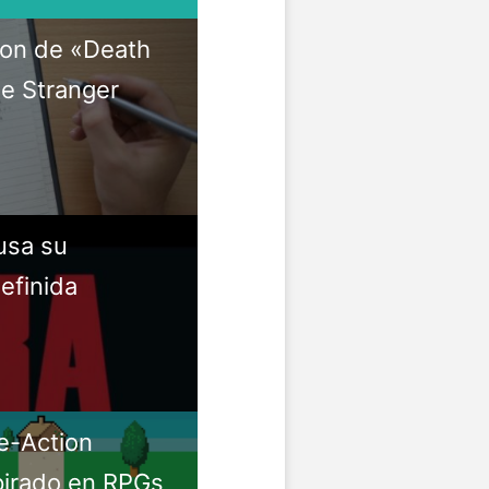
ion de «Death
de Stranger
usa su
efinida
e-Action
pirado en RPGs