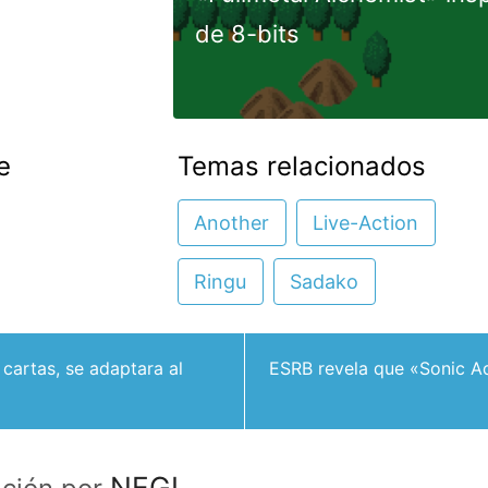
de 8-bits
e
Temas relacionados
Another
Live-Action
Ringu
Sadako
cartas, se adaptara al
ESRB revela que «Sonic Ad
NEGI