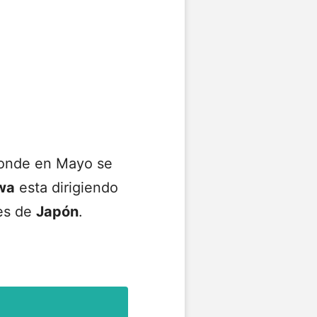
 donde en Mayo se
wa
esta dirigiendo
nes de
Japón
.