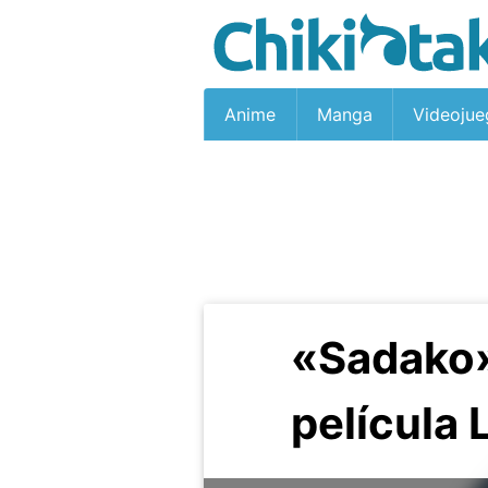
Anime
Manga
Videojue
«Sadako»
película 