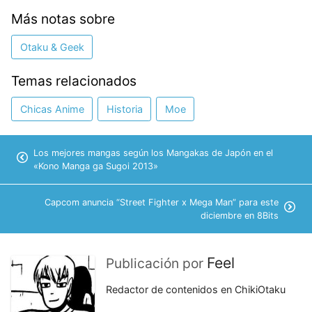
Más notas sobre
Otaku & Geek
Temas relacionados
Chicas Anime
Historia
Moe
Los mejores mangas según los Mangakas de Japón en el
«Kono Manga ga Sugoi 2013»
Capcom anuncia “Street Fighter x Mega Man” para este
diciembre en 8Bits
Feel
Publicación por
Redactor de contenidos en ChikiOtaku