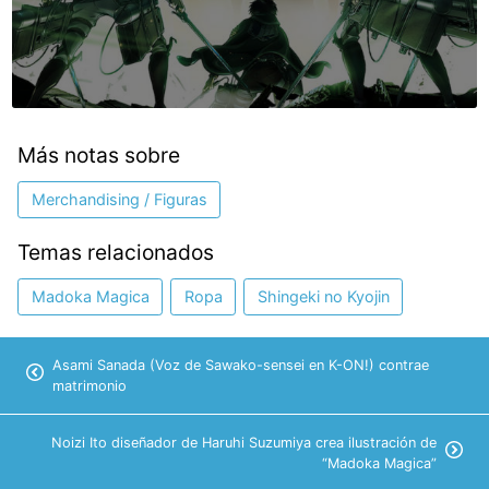
Más notas sobre
Merchandising / Figuras
Temas relacionados
Madoka Magica
Ropa
Shingeki no Kyojin
Asami Sanada (Voz de Sawako-sensei en K-ON!) contrae
matrimonio
Noizi Ito diseñador de Haruhi Suzumiya crea ilustración de
“Madoka Magica”