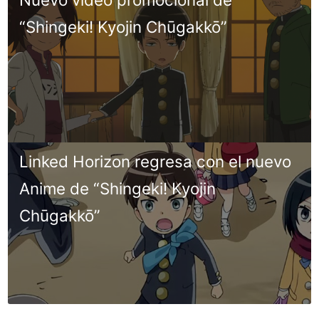
“Shingeki! Kyojin Chūgakkō”
Linked Horizon regresa con el nuevo
Anime de “Shingeki! Kyojin
Chūgakkō”