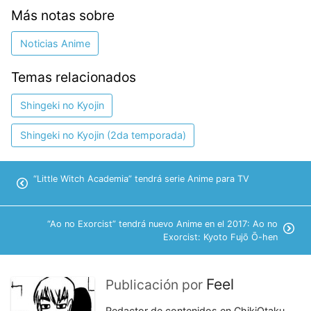
Más notas sobre
Noticias Anime
Temas relacionados
Shingeki no Kyojin
Shingeki no Kyojin (2da temporada)
“Little Witch Academia” tendrá serie Anime para TV
“Ao no Exorcist” tendrá nuevo Anime en el 2017: Ao no
Exorcist: Kyoto Fujō Ō-hen
Feel
Publicación por
Redactor de contenidos en ChikiOtaku