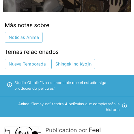
Más notas sobre
Noticias Anime
Temas relacionados
Nueva Temporada
Shingeki no Kyojin
Studio Ghibli: “No es imposible que el estudio siga
produciendo películas”
Anime “Tamayura” tendrá 4 películas que completarán la
historia
Feel
Publicación por