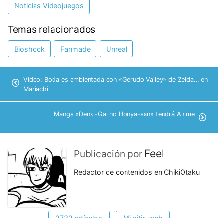
Noticias Videojuegos
Temas relacionados
Bioshock
Fanmade
Unreal
Video: Boda es ambientada con «Gerudo Valley» de Zelda… en
Mariachi
Manga «Denki-Gai no Honya-san» tendrá Anime
Feel
Publicación por
Redactor de contenidos en ChikiOtaku
2732 artículos
Mi sitio web