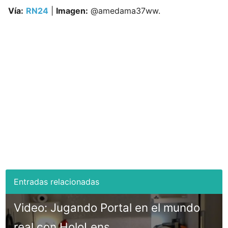
Vía:
RN24
|
Imagen:
@amedama37ww.
Video: Jugando Portal en el mundo
real con HoloLens