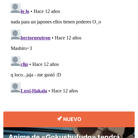
NUEVO
Anime de «Gokushufudo» tendrá