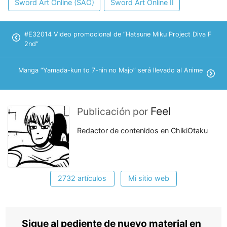
Sword Art Online (SAO)
Sword Art Online II
#E32014 Video promocional de “Hatsune Miku Project Diva F
2nd”
Manga “Yamada-kun to 7-nin no Majo” será llevado al Anime
Feel
Publicación por
Redactor de contenidos en ChikiOtaku
2732 artículos
Mi sitio web
Sigue al pediente de nuevo material en