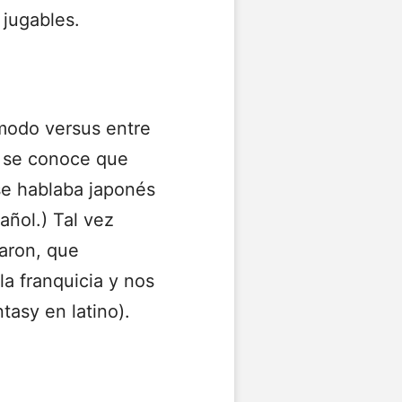
 jugables.
 modo versus entre
s se conoce que
se hablaba japonés
añol.) Tal vez
zaron, que
a franquicia y nos
tasy en latino).