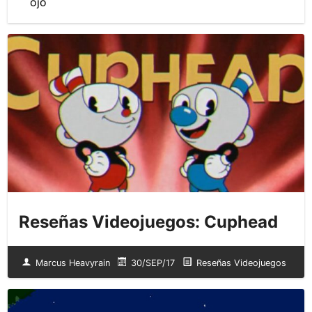
ojo
Reseñas Videojuegos: Cuphead
Marcus Heavyrain
30/SEP/17
Reseñas Videojuegos