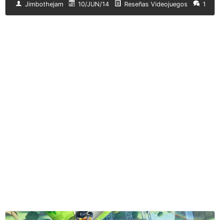
Jimbothejam
10/JUN/14
Reseñas Videojuegos
1