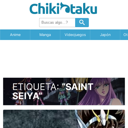
Anime
Manga
Videojuegos
Japón
Ot
ETIQUETA:
“SAINT
SEIYA”