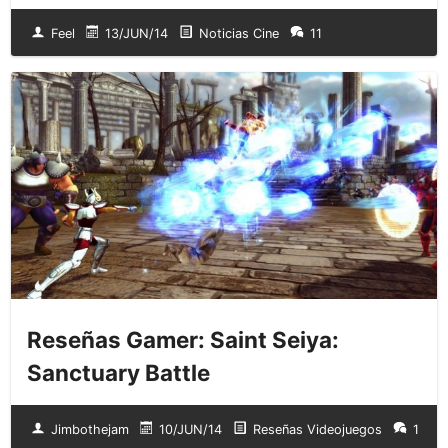
Feel
13/JUN/14
Noticias Cine
11
Reseñas Gamer: Saint Seiya:
Sanctuary Battle
Jimbothejam
10/JUN/14
Reseñas Videojuegos
1