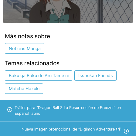
Más notas sobre
Noticias Manga
Temas relacionados
Boku ga Boku de Aru Tame ni
Isshukan Friends
Matcha Hazuki
Tráiler para “Dragon Ball Z La Resurrección de Freezer” en
Español latino
Nueva imagen promocional de “Digimon Adventure tri”