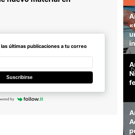
A
«
u
i
 las últimas publicaciones a tu correo
A
N
Suscribirse
f
wered by
A
A
p