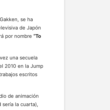
l Gakken, se ha
elevisiva de Japón
ará por nombre
“To
ez una secuela
el 2010 en la Jump
rabajos escritos
udio de animación
sería la cuarta),