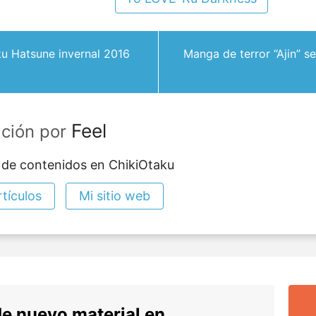
ku Hatsune invernal 2016
Manga de terror “Ajin” s
Feel
ación por
 de contenidos en ChikiOtaku
tículos
Mi sitio web
de nuevo material en