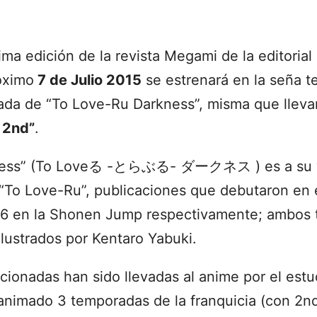
ima edición de la revista Megami de la editoria
óximo
7 de Julio 2015
se estrenará en la seña t
ada de “To Love-Ru Darkness”, misma que llev
 2nd”
.
ness” (To Loveる -とらぶる- ダークネス ) es a su v
 “To Love-Ru”, publicaciones que debutaron en 
6 en la Shonen Jump respectivamente; ambos t
ilustrados por Kentaro Yabuki.
cionadas han sido llevadas al anime por el est
nimado 3 temporadas de la franquicia (con 2nd 