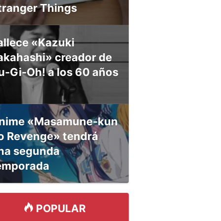
tranger Things
allece «Kazuki
akahashi» creador de
u-Gi-Oh! a los 60 años
nime «Masamune-kun
o Revenge» tendrá
na segunda
emporada
POPULAR