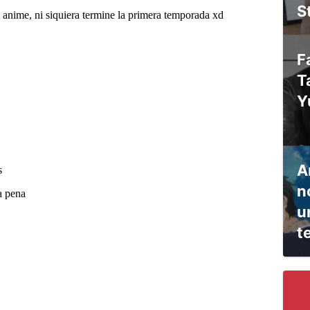
S
F
T
Y
A
n
u
t