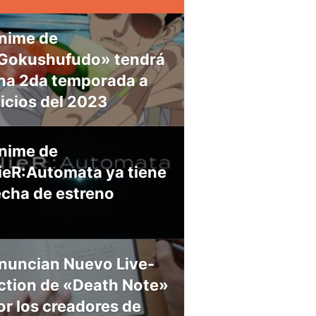
nime de
Gokushufudo» tendrá
na 2da temporada a
nicios del 2023
nime de
ieR:Automata ya tiene
echa de estreno
nuncian Nuevo Live-
ction de «Death Note»
or los creadores de