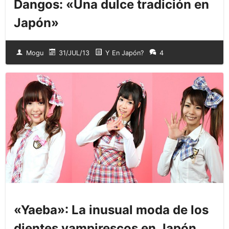
Dangos: «Una dulce tradición en
Japón»
Mogu
31/JUL/13
Y En Japón?
4
«Yaeba»: La inusual moda de los
dientes vampirescos en Japón