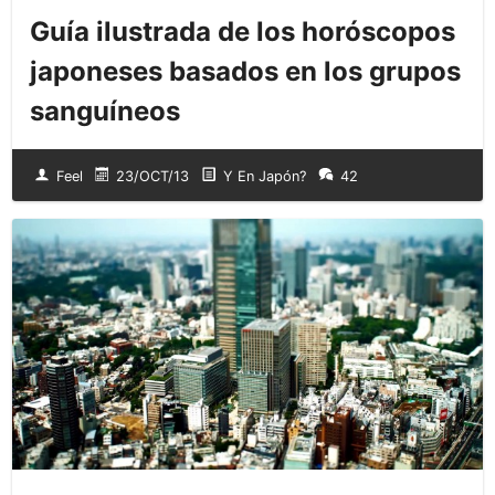
Guía ilustrada de los horóscopos
japoneses basados en los grupos
sanguíneos
Feel
23/OCT/13
Y En Japón?
42