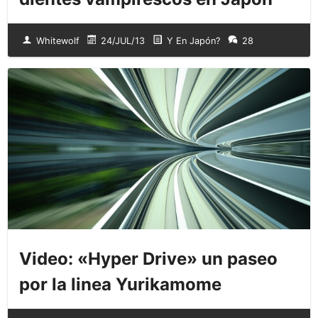
Whitewolf
24/JUL/13
Y En Japón?
28
Video: «Hyper Drive» un paseo
por la linea Yurikamome