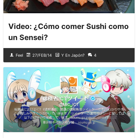
Video: ¿Cómo comer Sushi como
un Sensei?
Feel
27/FEB/14
Y En Japón?
4