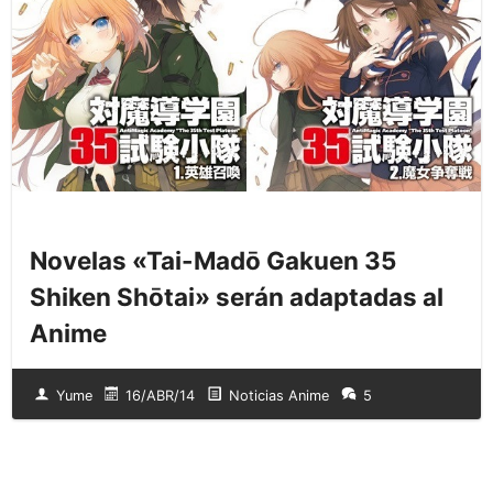
Novelas «Tai-Madō Gakuen 35
Shiken Shōtai» serán adaptadas al
Anime
Yume
16/ABR/14
Noticias Anime
5