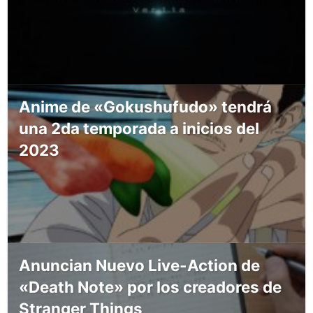
Anime de «Gokushufudo» tendrá
una 2da temporada a inicios del
2023
Anuncian Nuevo Live-Action de
«Death Note» por los creadores de
Stranger Things