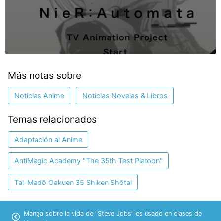
Más notas sobre
Noticias Anime
Noticias Novelas & Libros
Temas relacionados
Adaptación al Anime
AntiMagic Academy "The 35th Test Platoon"
Tai-Madō Gakuen 35 Shiken Shōtai
Manga sobre la vida de “Steve Jobs” es usado en clases de