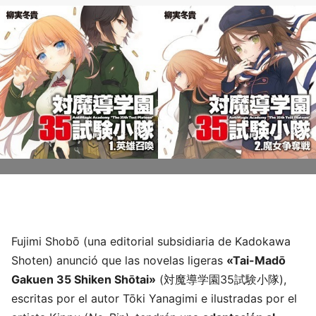
Fujimi Shobō (una editorial subsidiaria de Kadokawa
Shoten) anunció que las novelas ligeras
«Tai-Madō
Gakuen 35 Shiken Shōtai»
(対魔導学園35試験小隊),
escritas por el autor Tōki Yanagimi e ilustradas por el