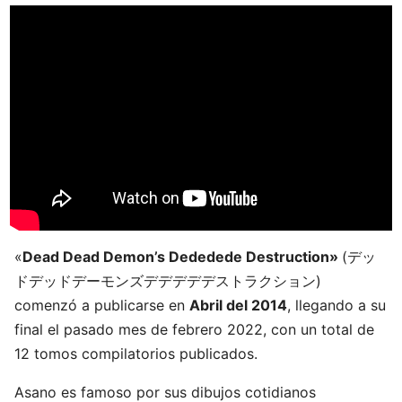
«
Dead Dead Demon’s Dededede Destruction»
(デッ
ドデッドデーモンズデデデデデストラクション)
comenzó a publicarse en
Abril del 2014
, llegando a su
final el pasado mes de febrero 2022, con un total de
12 tomos compilatorios publicados.
Asano es famoso por sus dibujos cotidianos