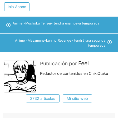
Inio Asano
Anime «Mushoku Tensei» tendrá una nueva temporada
Anime «Masamune-kun no Revenge» tendrá una segunda
temporada
Feel
Publicación por
Redactor de contenidos en ChikiOtaku
2732 artículos
Mi sitio web