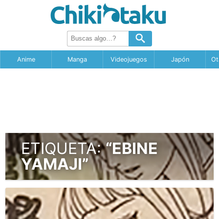
Anime
Manga
Videojuegos
Japón
Ot
ETIQUETA:
“EBINE
YAMAJI”