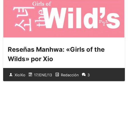
Reseñas Manhwa: «Girls of the
Wilds» por Xio
XioXio
17/ENE/13
Redacción
3