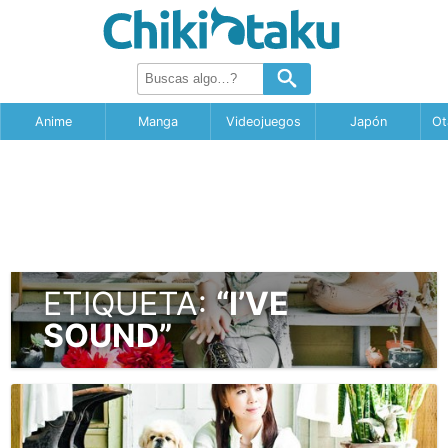
Anime
Manga
Videojuegos
Japón
Ot
ETIQUETA:
“I’VE
SOUND”