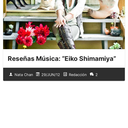
Reseñas Música: “Eiko Shimamiya”
Nata Chan
29/JUN/12
Redacción
2