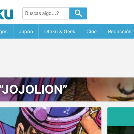
gos
Japón
Otaku & Geek
Cine
Redacción
“JOJOLION”