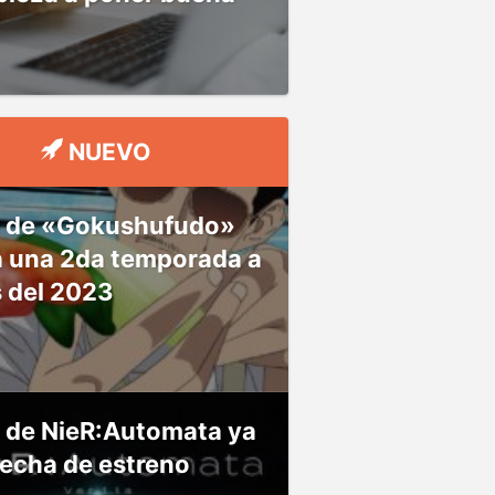
NUEVO
 de «Gokushufudo»
á una 2da temporada a
s del 2023
 de NieR:Automata ya
fecha de estreno