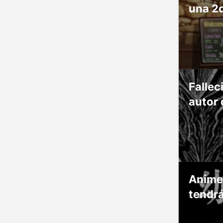
una 2
Fallec
autor 
Anime
tendr