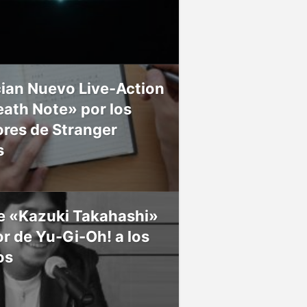
ian Nuevo Live-Action
ath Note» por los
res de Stranger
s
ce «Kazuki Takahashi»
r de Yu-Gi-Oh! a los
os