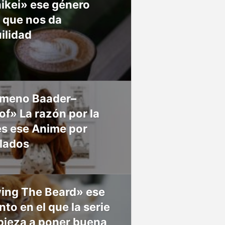
ikei» ese género
 que nos da
ilidad
meno Baader–
f» La razón por la
es ese Anime por
 lados
ing The Beard» ese
o en el que la serie
pieza a poner buena