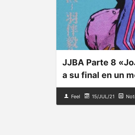
JJBA Parte 8 «JoJ
a su final en un 
Feel
15/JUL/21
Not