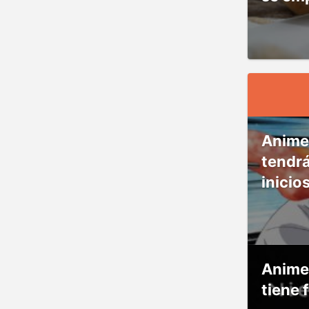
Anime
tendr
inicio
Anime
tiene 