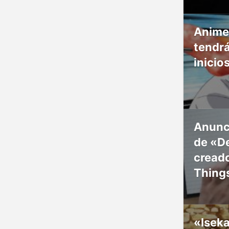
Anime
tendr
inicio
Anunc
de «De
creado
Thing
«Isek