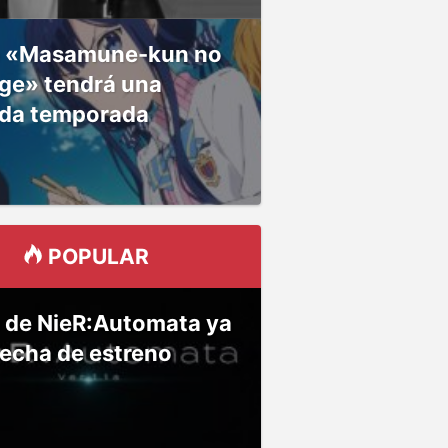
 «Masamune-kun no
ge» tendrá una
da temporada
POPULAR
 de NieR:Automata ya
fecha de estreno