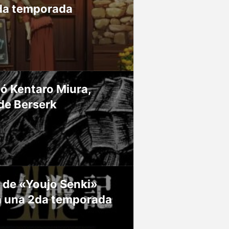
da temporada
ió Kentaro Miura,
de Berserk
 de «Youjo Senki»
á una 2da temporada