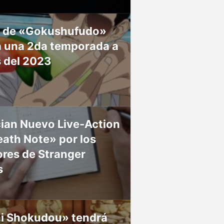
 de «Gokushufudo»
á una 2da temporada a
s del 2023
ian Nuevo Live-Action
ath Note» por los
res de Stranger
s
ai Shokudou» tendrá