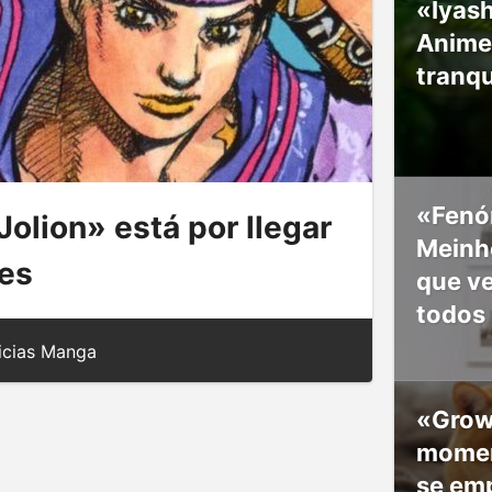
«Iyash
Anime
tranqu
«Fenó
olion» está por llegar
Meinho
mes
que v
todos
icias Manga
«Grow
moment
se em