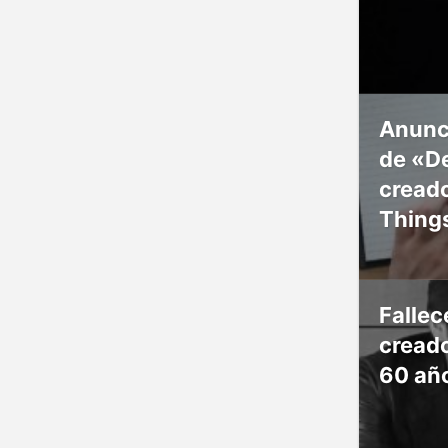
Anunc
de «De
creado
Thing
Falle
creado
60 añ