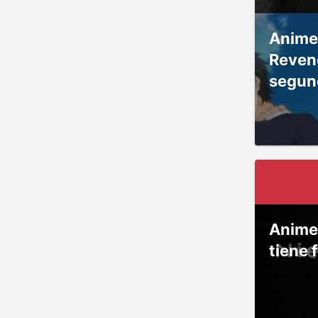
Anime
Reven
segun
Anime
tiene 