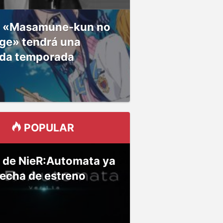
 «Masamune-kun no
ge» tendrá una
da temporada
POPULAR
 de NieR:Automata ya
fecha de estreno