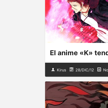
El anime «K» ten
Kirus
28/DIC/12
No