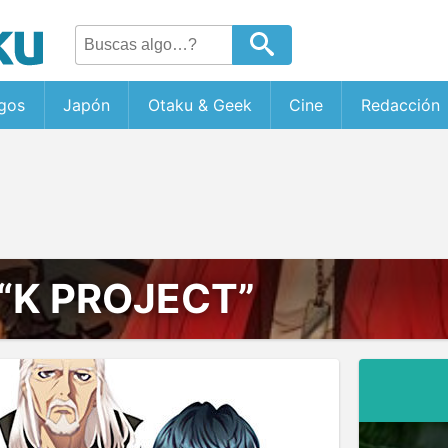
gos
Japón
Otaku & Geek
Cine
Redacción
“K PROJECT”