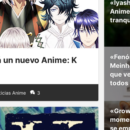
«Iyash
Anime
tranqu
«Fenó
á un nuevo Anime: K
Meinho
que v
todos
icias Anime
3
«Grow
moment
se em