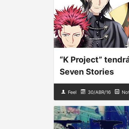
“K Project” tendr
Seven Stories
Feel
30/ABR/16
Not