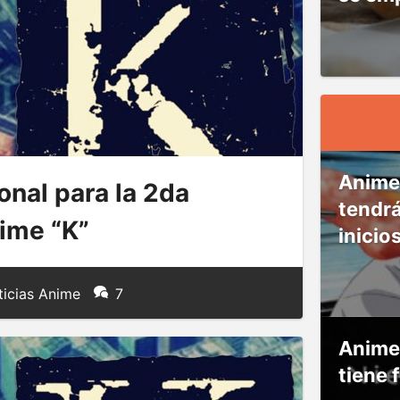
Anime
nal para la 2da
tendr
ime “K”
inicio
icias Anime
7
Anime
tiene 