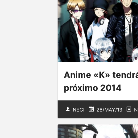
Anime «K» tendrá 
próximo 2014
NEGI
28/MAY/13
N