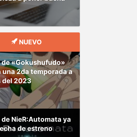
NUEVO
 de «Gokushufudo»
á una 2da temporada a
s del 2023
 de NieR:Automata ya
fecha de estreno