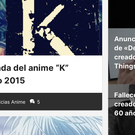
Anunc
de «De
creado
Thing
da del anime “K”
o 2015
Falle
icias Anime
5
creado
60 añ