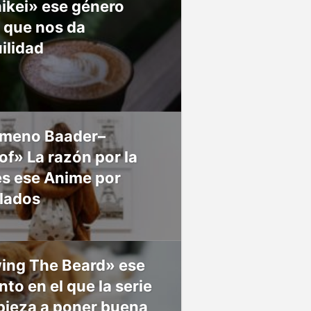
ikei» ese género
 que nos da
ilidad
meno Baader–
f» La razón por la
es ese Anime por
 lados
ing The Beard» ese
o en el que la serie
pieza a poner buena