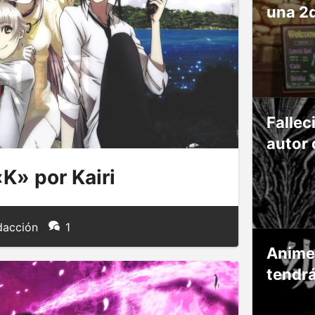
una 2
Fallec
autor 
K» por Kairi
acción
1
Anime
tendr