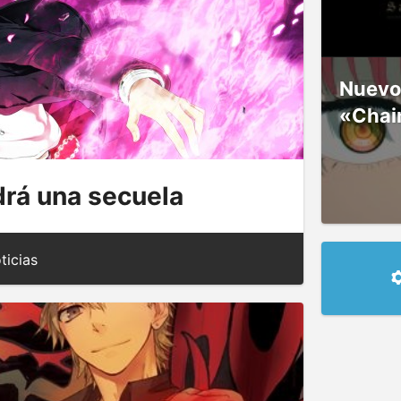
Nuevos
«Chai
drá una secuela
ticias