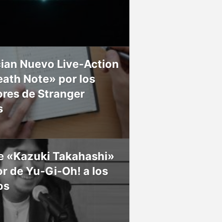
ian Nuevo Live-Action
ath Note» por los
res de Stranger
s
ce «Kazuki Takahashi»
r de Yu-Gi-Oh! a los
os