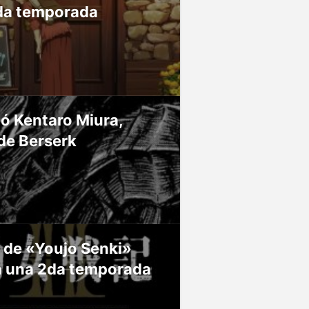
da temporada
ió Kentaro Miura,
de Berserk
 de «Youjo Senki»
á una 2da temporada