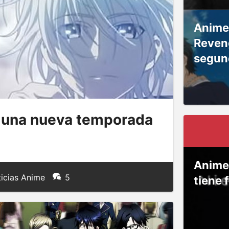
Anime
Reven
segun
 una nueva temporada
Anime
icias Anime
5
tiene 