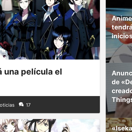
Anime
tendr
inicio
una película el
Anunc
de «De
creado
Thing
oticias
17
«Isek