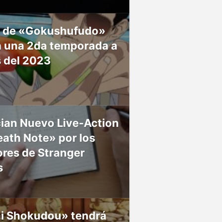
 de «Gokushufudo»
á una 2da temporada a
s del 2023
ian Nuevo Live-Action
ath Note» por los
res de Stranger
s
ai Shokudou» tendrá