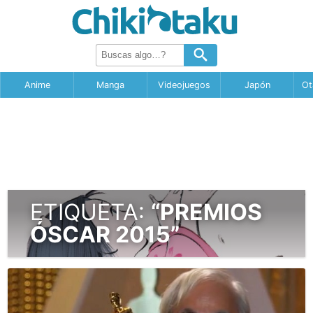
Anime
Manga
Videojuegos
Japón
Ot
ETIQUETA:
“PREMIOS
ÓSCAR 2015”