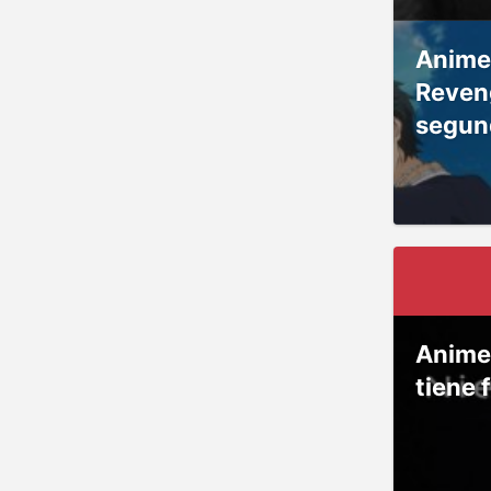
Anime
Reven
segun
Anime
tiene 