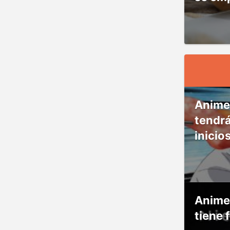
Anime
tendr
inicio
Anime
tiene 