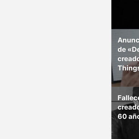
Anunc
de «De
creado
Thing
Falle
creado
60 añ