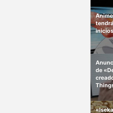
Anime
tendr
inicio
Anunc
de «De
creado
Thing
«Isek