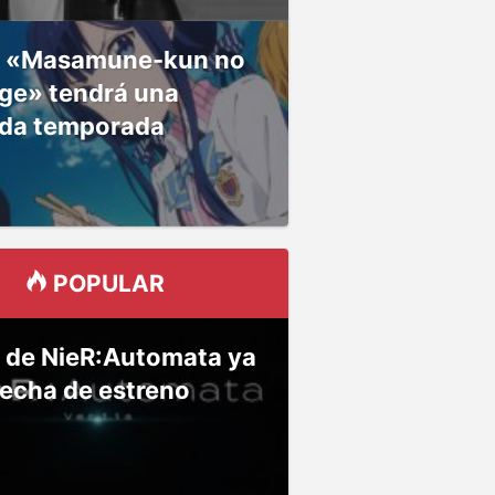
 «Masamune-kun no
ge» tendrá una
da temporada
POPULAR
 de NieR:Automata ya
fecha de estreno