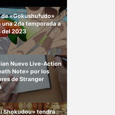
 de «Gokushufudo»
á una 2da temporada a
s del 2023
ian Nuevo Live-Action
ath Note» por los
res de Stranger
s
ai Shokudou» tendrá