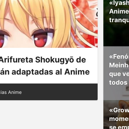
«Iyash
Anime
tranqu
«Fenó
«Arifureta Shokugyō de
Meinho
rán adaptadas al Anime
que v
todos
ias Anime
«Grow
moment
se em