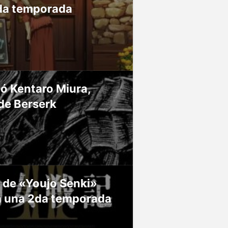
da temporada
ió Kentaro Miura,
de Berserk
 de «Youjo Senki»
á una 2da temporada