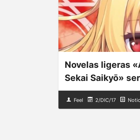
Novelas ligeras 
Sekai Saikyō» se
Feel
2/DIC/17
Notic