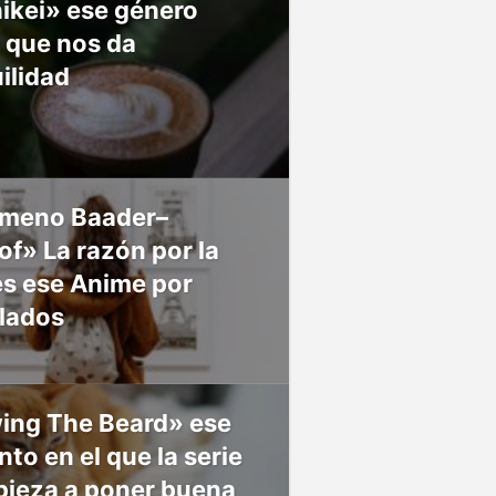
ikei» ese género
 que nos da
ilidad
meno Baader–
f» La razón por la
es ese Anime por
 lados
ing The Beard» ese
o en el que la serie
pieza a poner buena