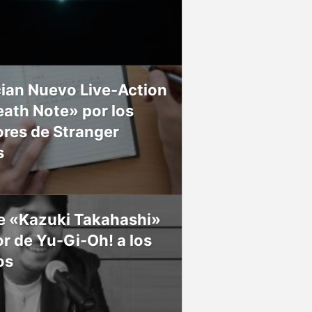
ian Nuevo Live-Action
ath Note» por los
res de Stranger
s
ce «Kazuki Takahashi»
r de Yu-Gi-Oh! a los
os