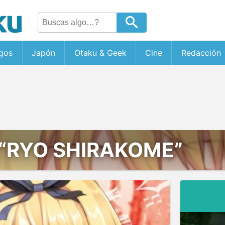
gos
Japón
Otaku & Geek
Cine
Redacción
“RYO SHIRAKOME”