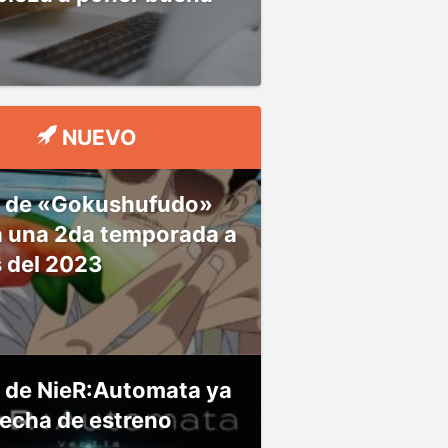
NUEVO
 de «Gokushufudo»
á una 2da temporada a
s del 2023
 de NieR:Automata ya
fecha de estreno