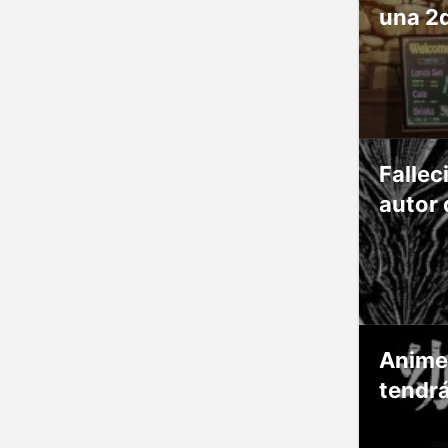
una 2
Fallec
autor 
Anime
tendr