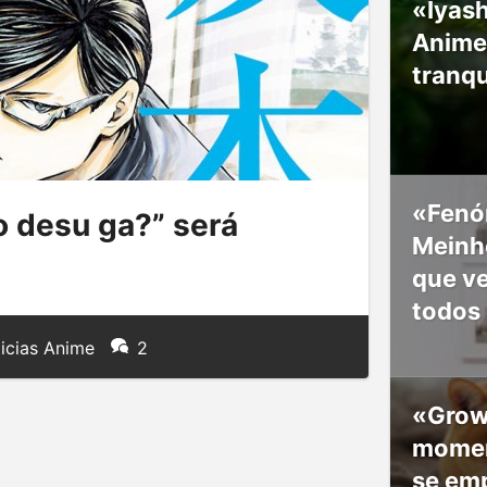
«Iyash
Anime
tranqu
«Fenó
 desu ga?” será
Meinho
que v
todos
icias Anime
2
«Grow
moment
se em