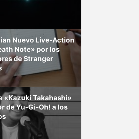
ian Nuevo Live-Action
ath Note» por los
res de Stranger
s
ce «Kazuki Takahashi»
r de Yu-Gi-Oh! a los
os