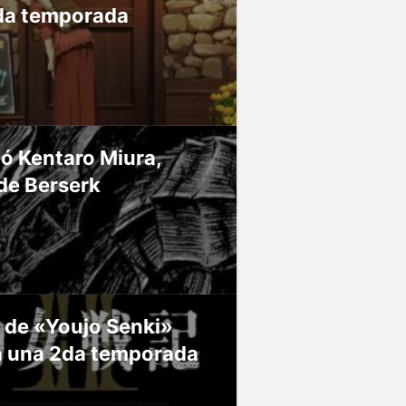
da temporada
ió Kentaro Miura,
de Berserk
 de «Youjo Senki»
á una 2da temporada