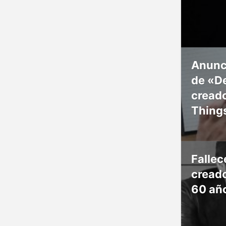
Anunc
de «De
creado
Thing
Falle
creado
60 añ