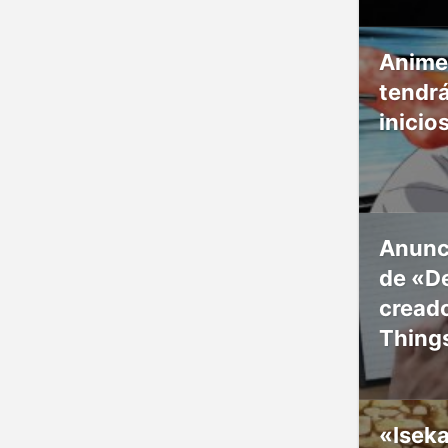
Anime
tendr
inicio
Anunc
de «De
creado
Thing
«Isek