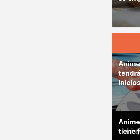
Anime
tendr
inicio
Anime
tiene 