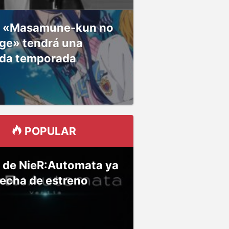
 «Masamune-kun no
ge» tendrá una
da temporada
POPULAR
 de NieR:Automata ya
fecha de estreno