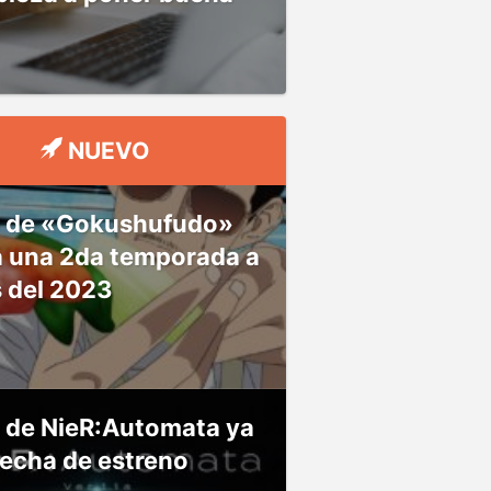
NUEVO
 de «Gokushufudo»
á una 2da temporada a
s del 2023
 de NieR:Automata ya
fecha de estreno