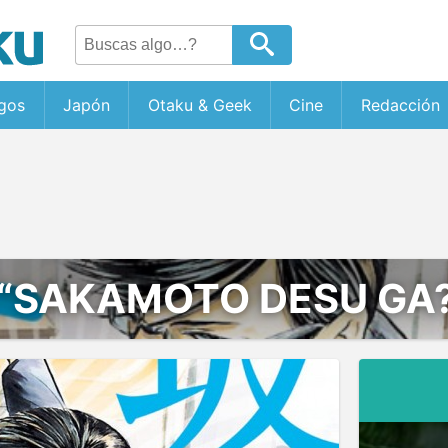
gos
Japón
Otaku & Geek
Cine
Redacción
“SAKAMOTO DESU GA