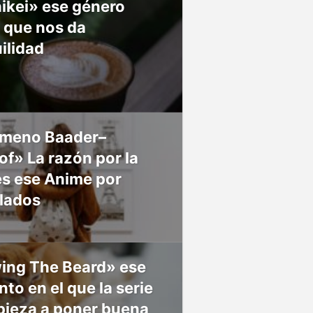
ikei» ese género
 que nos da
ilidad
meno Baader–
f» La razón por la
es ese Anime por
 lados
ing The Beard» ese
o en el que la serie
pieza a poner buena