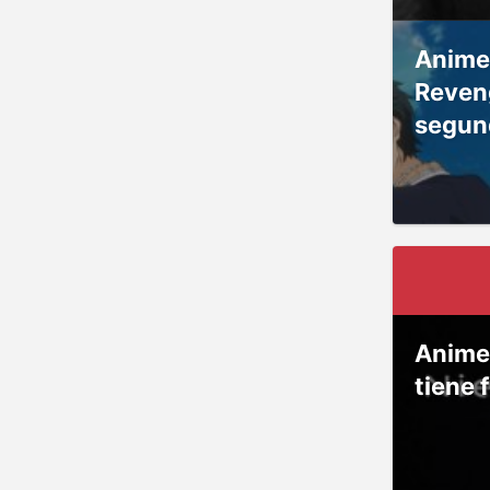
Anime
Reven
segun
Anime
tiene 