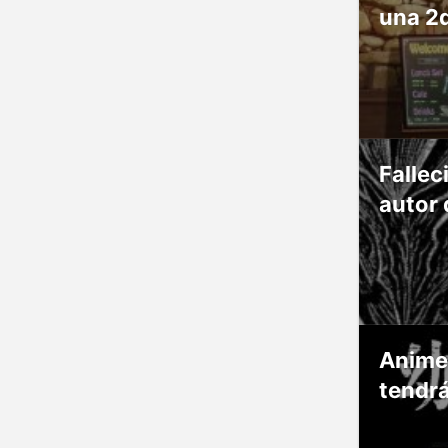
una 2
Fallec
autor 
Anime
tendr