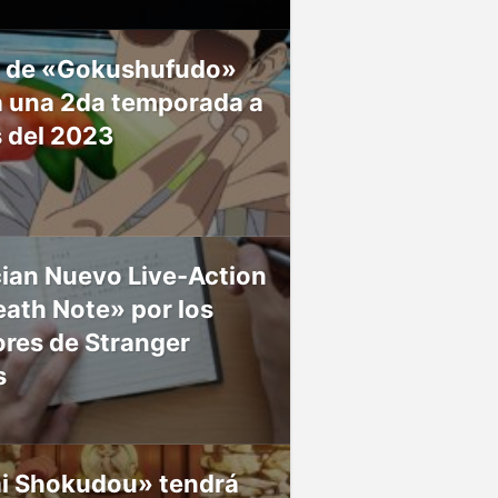
 de «Gokushufudo»
á una 2da temporada a
s del 2023
ian Nuevo Live-Action
ath Note» por los
res de Stranger
s
ai Shokudou» tendrá