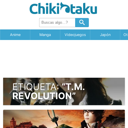
Anime
Manga
Videojuegos
Japón
Ot
ETIQUETA:
“T.M.
REVOLUTION”