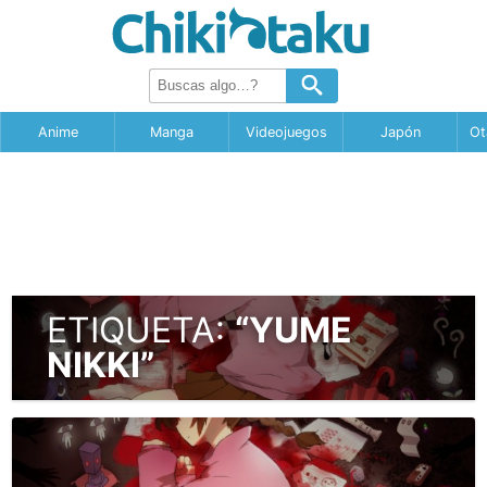
Anime
Manga
Videojuegos
Japón
Ot
ETIQUETA:
“YUME
NIKKI”