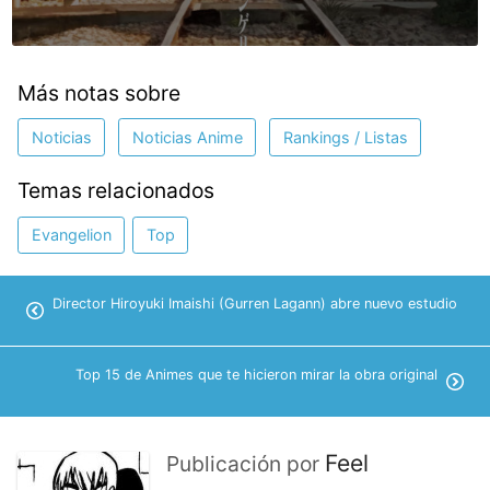
Más notas sobre
Noticias
Noticias Anime
Rankings / Listas
Temas relacionados
Evangelion
Top
Director Hiroyuki Imaishi (Gurren Lagann) abre nuevo estudio
Top 15 de Animes que te hicieron mirar la obra original
Feel
Publicación por