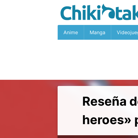
Anime
Manga
Videojue
Reseña d
heroes» 