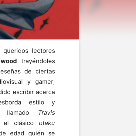
 queridos lectores
fwood
trayéndoles
eseñas de ciertas
iovisual y gamer;
ido escribir acerca
borda estilo y
co llamado
Travis
 el clásico
otaku
de edad quién se