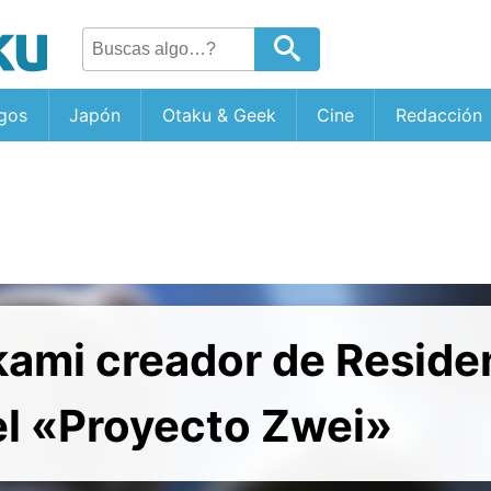
gos
Japón
Otaku & Geek
Cine
Redacción
kami creador de Residen
el «Proyecto Zwei»