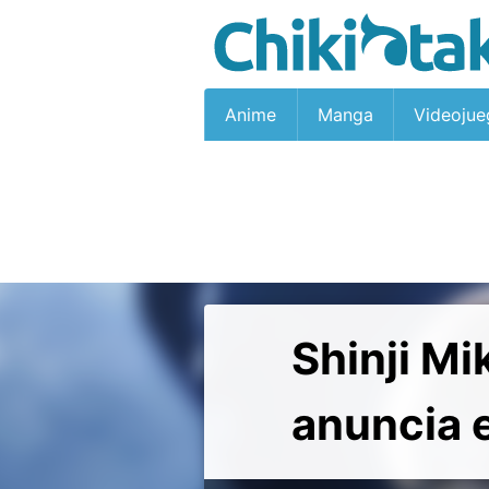
Anime
Manga
Videojue
Shinji Mi
anuncia 