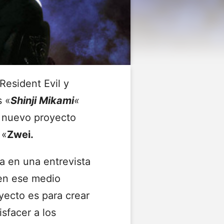
 Resident Evil y
s «
Shinji Mikami
«
u nuevo proyecto
 «
Zwei.
a en una entrevista
 en ese medio
ecto es para crear
isfacer a los