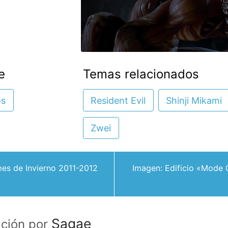
e
Temas relacionados
os
Resident Evil
Shinji Mikami
Zwei
es de Invierno 2011-2012
Imagen: Edificio «Mode 
Sagae
ación por