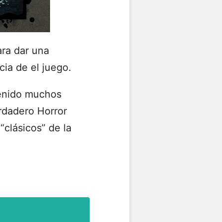
ara dar una
ia de el juego.
tenido muchos
rdadero Horror
“clásicos” de la