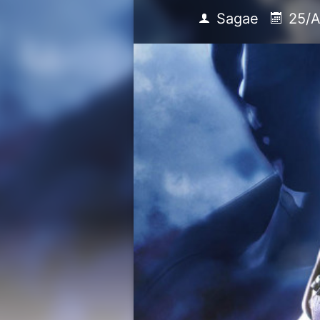
Sagae
25/A