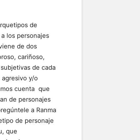
arquetipos de
 a los personajes
oviene de dos
roso, cariñoso,
 subjetivas de cada
 agresivo y/o
damos cuenta que
tan de personajes
pregúntele a Ranma
etipo de personaje
u, que