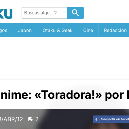
gos
Japón
Otaku & Geek
Cine
Redacción
nime: «Toradora!» por
8/ABR/12
2
Compartir en fac