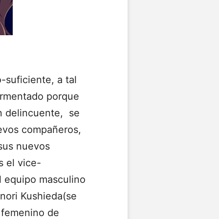
suficiente, a tal
tormentado porque
n delincuente, se
uevos compañeros,
 sus nuevos
s el vice-
el equipo masculino
inori Kushieda(se
o femenino de