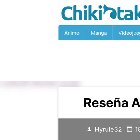
Anime
Manga
Videojue
Reseña A
Hyrule32
1