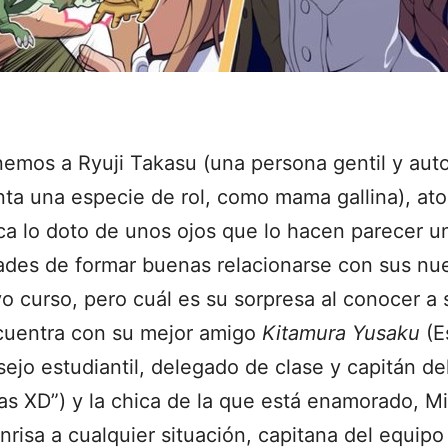
emos a Ryuji Takasu (una persona gentil y auto-
ta una especie de rol, como mama gallina), a
ca lo doto de unos ojos que lo hacen parecer u
idades de formar buenas relacionarse con sus n
vo curso, pero cuál es su sorpresa al conocer a
uentra con su mejor amigo
Kitamura Yusaku
(E
sejo estudiantil, delegado de clase y capitán d
as XD”) y la chica de la que está enamorado, M
nrisa a cualquier situación, capitana del equip