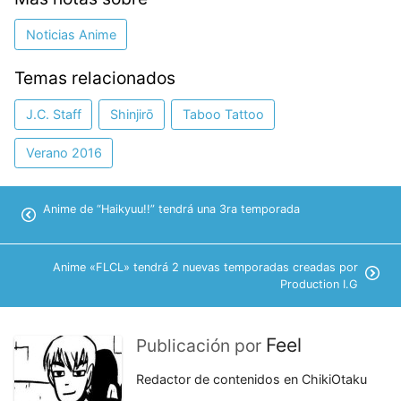
Noticias Anime
Temas relacionados
J.C. Staff
Shinjirō
Taboo Tattoo
Verano 2016
Anime de “Haikyuu!!” tendrá una 3ra temporada
Anime «FLCL» tendrá 2 nuevas temporadas creadas por
Production I.G
Feel
Publicación por
Redactor de contenidos en ChikiOtaku