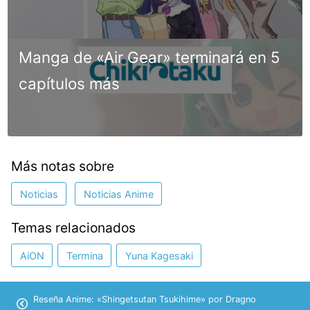
Manga de «Air Gear» terminará en 5
capítulos más
Más notas sobre
Noticias
Noticias Anime
Temas relacionados
AiON
Termina
Yuna Kagesaki
Reseña Anime: «Shingetsutan Tsukihime» por Dragno