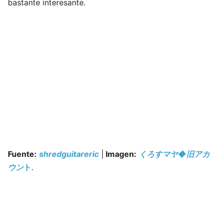
bastante interesante.
Fuente:
shredguitareric
|
Imagen:
くろすマヤ◆旧アカ
ウン
ト
.