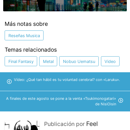
Más notas sobre
Reseñas Musica
Temas relacionados
Final Fantasy
Metal
Nobuo Uematsu
Video
Vídeo: ¿Qué tan hábil es tu voluntad cerebral? con «Laruku».
A finales de este agosto se pone a la venta «Tsukimonogatari»
de NisiOisin
Feel
Publicación por