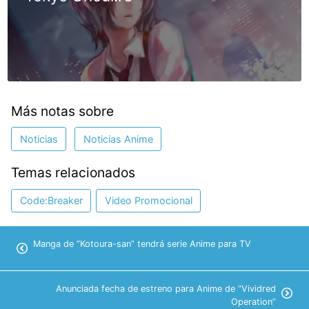
Más notas sobre
Noticias
Noticias Anime
Temas relacionados
Code:Breaker
Video Promocional
Manga de “Kotoura-san” tendrá serie Anime para TV
Anunciada fecha de estreno para Anime de “Vividred
Operation”