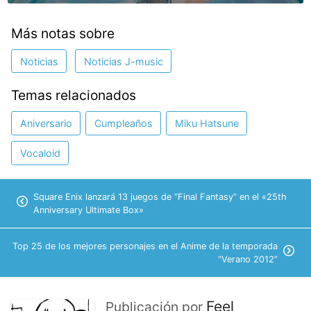
Más notas sobre
Noticias
Noticias J-music
Temas relacionados
Aniversario
Cumpleaños
Miku Hatsune
Vocaloid
Square Enix lanzará 13 juegos de “Final Fantasy” en el «25th
Anniversary Ultimate Box»
Top 25 de los mejores personajes en el Anime de la temporada
“Verano 2012”
Feel
Publicación por